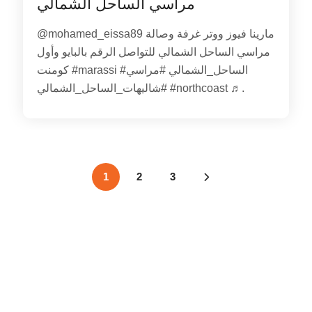
مراسي الساحل الشمالي
@mohamed_eissa89 مارينا فيوز ووتر غرفة وصالة
مراسي الساحل الشمالي للتواصل الرقم بالبايو وأول
كومنت #marassi #الساحل_الشمالي #مراسي
#شاليهات_الساحل_الشمالي #northcoast ♬.
1
2
3