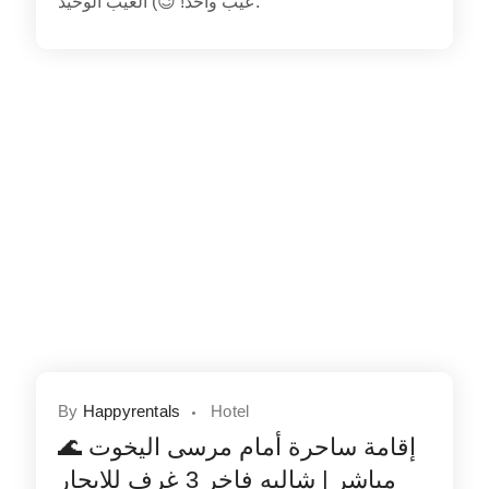
عيب واحد! 😉) العيب الوحيد.
By
Happyrentals
Hotel
🌊 إقامة ساحرة أمام مرسى اليخوت
مباشر | شاليه فاخر 3 غرف للإيجار