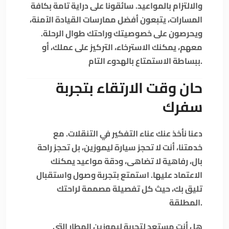
والالتزام بالمواعيد. سائقونا على دراية تامة بكافة
المسارات، يتبعون أفضل ممارسات القيادة الآمنة،
ويحرصون على خصوصيتك وراحتك طوال الرحلة.
معهم، يمكنك الاسترخاء، التركيز على عملك، أو
ببساطة الاستمتاع بالهدوء التام.
حان وقت الارتقاء بتجربة
سفرك
دعنا نأخذ عنك عناء التفكير في التنقلات. مع
خدمتنا، أنت لا تحجز سيارة ليموزين، بل تحجز راحة
بال، رفاهية لا تضاهى، ودقة مواعيد يمكنك
الاعتماد عليها. استمتع بتجربة وصول واستقبال
تليق بك، حيث كل تفصيلة مصممة لراحتك
المطلقة.
هل أنت مستعد لتجربة ليموزين المطار التي