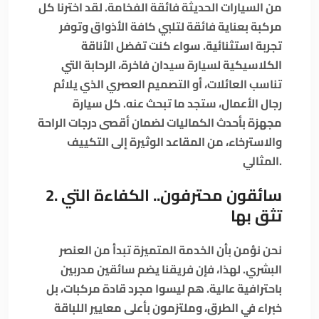
من السيارات الحديثة فائقة الفخامة. لقد اخترنا كل
مركبة بعناية فائقة لتلبي كافة الأذواق وتوفر
تجربة استثنائية. سواء كنت تفضل الأناقة
الكلاسيكية لسيارة سيدان فاخرة، الرحابة التي
تناسب العائلات، أو التصميم العصري الذي يلائم
رجال الأعمال، ستجد ما تبحث عنه. كل سيارة
مجهزة بأحدث الكماليات لضمان أقصى درجات الراحة
والاسترخاء، من المقاعد الوثيرة إلى التكييف
المثالي.
2. سائقون محترفون.. الكفاءة التي
تثق بها
نحن نؤمن بأن الخدمة المتميزة تبدأ من العنصر
البشري. لهذا، فإن فريقنا يضم سائقين مدربين
باحترافية عالية. هم ليسوا مجرد قادة مركبات، بل
خبراء في الطرق، وملتزمون بأعلى معايير اللباقة