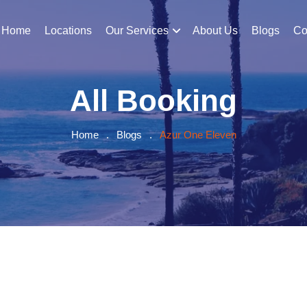
Home
Locations
Our Services
About Us
Blogs
Co
All Booking
Home
.
Blogs
.
Azur One Eleven